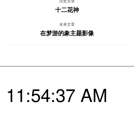
历史文章
目
十二花神
上
一
导
未来文章
项
在梦游的象主题影像
目：
航
下
一
项
目：
11:54:38 AM