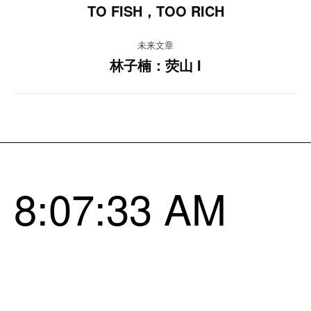
目
TO FISH，TOO RICH
上
一
导
未来文章
项
林子楠：荧山 I
目：
航
下
一
项
目：
8:07:33 AM